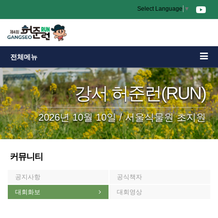
Select Language
▼
전체메뉴
강서 허준런(RUN)
2026년 10월 10일 / 서울식물원 초지원
커뮤니티
공지사항
공식책자
대회화보
대회영상