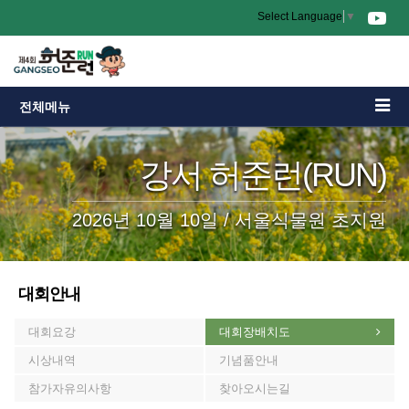
Select Language
▼
전체메뉴
강서 허준런(RUN)
2026년 10월 10일 / 서울식물원 초지원
대회안내
대회요강
대회장배치도
시상내역
기념품안내
참가자유의사항
찾아오시는길