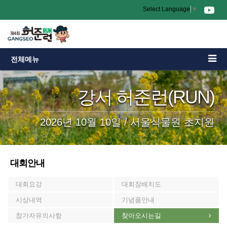
Select Language
▼
전체메뉴
강서 허준런(RUN)
2026년 10월 10일 / 서울식물원 초지원
대회안내
대회요강
대회장배치도
시상내역
기념품안내
참가자유의사항
찾아오시는길