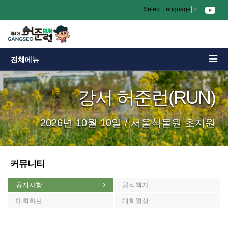
Select Language
▼
전체메뉴
강서 허준런(RUN)
2026년 10월 10일 / 서울식물원 초지원
커뮤니티
공지사항
공식책자
대회화보
대회영상